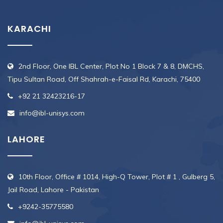
KARACHI
2nd Floor, One IBL Center, Plot No 1 Block 7 & 8, DMCHS,
Tipu Sultan Road, Off Shahrah-e-Faisal Rd, Karachi, 75400
+92 21 32423216-17
info@ibl-unisys.com
LAHORE
10th Floor, Office # 1014, High-Q Tower, Plot # 1 , Gulberg 5,
Jail Road, Lahore - Pakistan
+9242-35775580