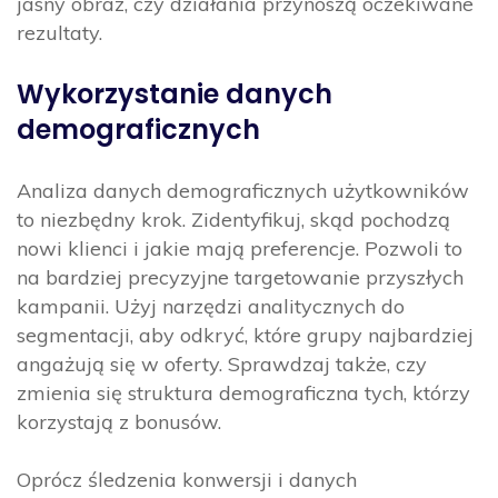
jasny obraz, czy działania przynoszą oczekiwane
rezultaty.
Wykorzystanie danych
demograficznych
Analiza danych demograficznych użytkowników
to niezbędny krok. Zidentyfikuj, skąd pochodzą
nowi klienci i jakie mają preferencje. Pozwoli to
na bardziej precyzyjne targetowanie przyszłych
kampanii. Użyj narzędzi analitycznych do
segmentacji, aby odkryć, które grupy najbardziej
angażują się w oferty. Sprawdzaj także, czy
zmienia się struktura demograficzna tych, którzy
korzystają z bonusów.
Oprócz śledzenia konwersji i danych