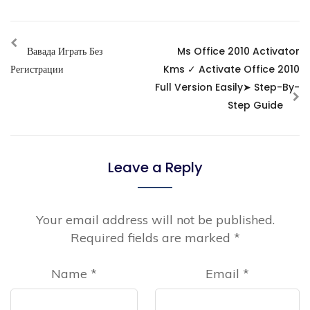
Вавада Играть Без
Ms Office 2010 Activator
Регистрации
Kms ✓ Activate Office 2010
Full Version Easily➤ Step-By-
Step Guide
Leave a Reply
Your email address will not be published.
Required fields are marked
*
Name
*
Email
*