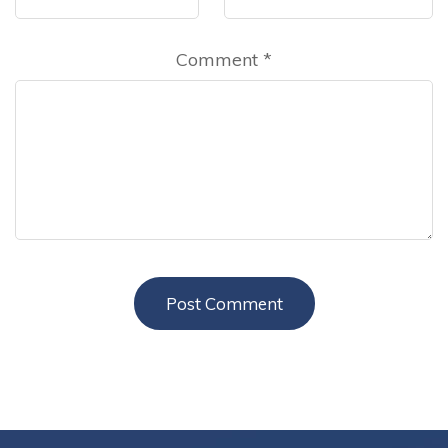
Comment
*