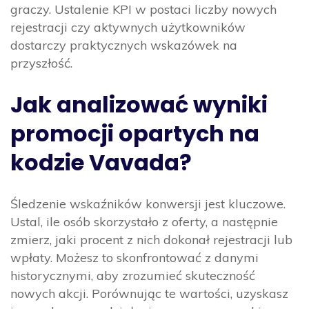
graczy. Ustalenie KPI w postaci liczby nowych
rejestracji czy aktywnych użytkowników
dostarczy praktycznych wskazówek na
przyszłość.
Jak analizować wyniki
promocji opartych na
kodzie Vavada?
Śledzenie wskaźników konwersji jest kluczowe.
Ustal, ile osób skorzystało z oferty, a następnie
zmierz, jaki procent z nich dokonał rejestracji lub
wpłaty. Możesz to skonfrontować z danymi
historycznymi, aby zrozumieć skuteczność
nowych akcji. Porównując te wartości, uzyskasz